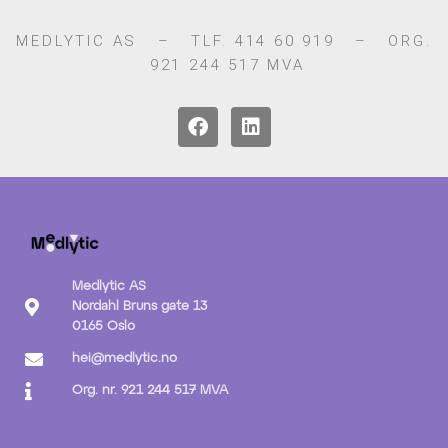
MEDLYTIC AS – TLF. 414 60 919 – ORG.
921 244 517 MVA
Medlytic AS
Nordahl Bruns gate 13
0165 Oslo
hei@medlytic.no
Org. nr. 921 244 517 MVA