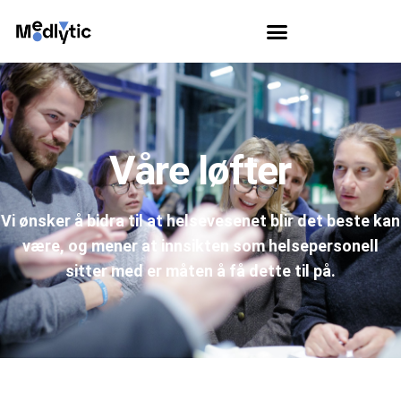
Våre løfter
Vi ønsker å bidra til at helsevesenet blir det beste kan
være, og mener at innsikten som helsepersonell
sitter med er måten å få dette til på.